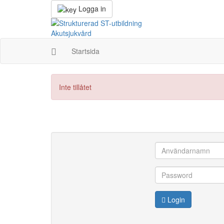
Logga in
Startsida
Inte tillåtet
Login